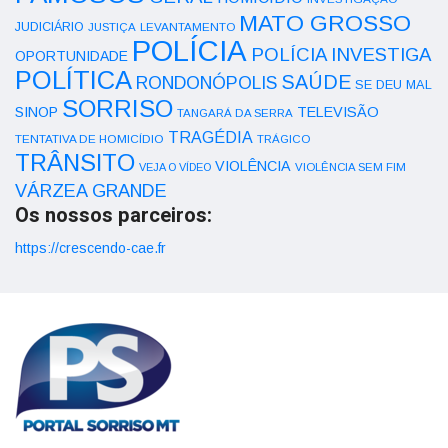
MATO GROSSO
JUDICIÁRIO
LEVANTAMENTO
JUSTIÇA
POLÍCIA
POLÍCIA INVESTIGA
OPORTUNIDADE
POLÍTICA
SAÚDE
RONDONÓPOLIS
SE DEU MAL
SORRISO
SINOP
TELEVISÃO
TANGARÁ DA SERRA
TRAGÉDIA
TENTATIVA DE HOMICÍDIO
TRÁGICO
TRÂNSITO
VIOLÊNCIA
VEJA O VÍDEO
VIOLÊNCIA SEM FIM
VÁRZEA GRANDE
Os nossos parceiros:
https://crescendo-cae.fr