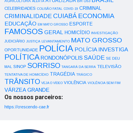
ATUALIZADA
AGRICULTURA
BR-163
ALERTA
CRIMINAL
CELEBRIDADES
COLISÃO FATAL
COVID-19
ECONOMIA
CUIABÁ
CRIMINALIDADE
EDUCAÇÃO
ESPORTE
EM MATO GROSSO
FAMOSOS
GERAL
HOMICÍDIO
INVESTIGAÇÃO
MATO GROSSO
JUDICIÁRIO
LEVANTAMENTO
JUSTIÇA
POLÍCIA
POLÍCIA INVESTIGA
OPORTUNIDADE
POLÍTICA
SAÚDE
RONDONÓPOLIS
SE DEU
SORRISO
SINOP
TELEVISÃO
MAL
TANGARÁ DA SERRA
TRAGÉDIA
TENTATIVA DE HOMICÍDIO
TRÁGICO
TRÂNSITO
VIOLÊNCIA
VEJA O VÍDEO
VIOLÊNCIA SEM FIM
VÁRZEA GRANDE
Os nossos parceiros:
https://crescendo-cae.fr