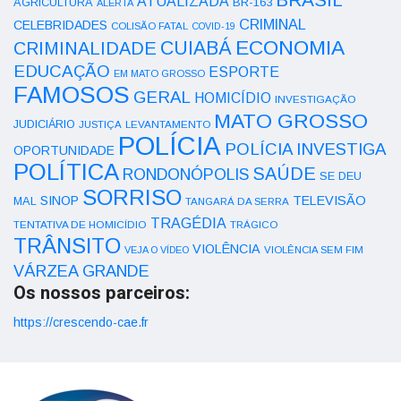
ATUALIZADA
AGRICULTURA
BR-163
ALERTA
CRIMINAL
CELEBRIDADES
COLISÃO FATAL
COVID-19
ECONOMIA
CUIABÁ
CRIMINALIDADE
EDUCAÇÃO
ESPORTE
EM MATO GROSSO
FAMOSOS
GERAL
HOMICÍDIO
INVESTIGAÇÃO
MATO GROSSO
JUDICIÁRIO
LEVANTAMENTO
JUSTIÇA
POLÍCIA
POLÍCIA INVESTIGA
OPORTUNIDADE
POLÍTICA
SAÚDE
RONDONÓPOLIS
SE DEU
SORRISO
SINOP
TELEVISÃO
MAL
TANGARÁ DA SERRA
TRAGÉDIA
TENTATIVA DE HOMICÍDIO
TRÁGICO
TRÂNSITO
VIOLÊNCIA
VEJA O VÍDEO
VIOLÊNCIA SEM FIM
VÁRZEA GRANDE
Os nossos parceiros:
https://crescendo-cae.fr