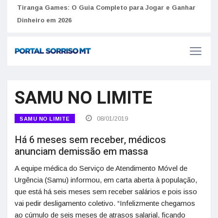
to
Tiranga Games: O Guia Completo para Jogar e Ganhar
Golp
Dinheiro em 2026
anúnc
SAMU NO LIMITE
08/01/2019
SAMU NO LIMITE
Há 6 meses sem receber, médicos
anunciam demissão em massa
A equipe médica do Serviço de Atendimento Móvel de
Urgência (Samu) informou, em carta aberta à população,
que está há seis meses sem receber salários e pois isso
vai pedir desligamento coletivo. “Infelizmente chegamos
ao cúmulo de seis meses de atrasos salarial, ficando