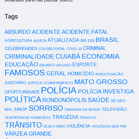
Tags
ACIDENTE
ABSURDO
ACIDENTE FATAL
BRASIL
ATUALIZADA
AGRICULTURA
BR-163
ALERTA
CRIMINAL
CELEBRIDADES
COLISÃO FATAL
COVID-19
ECONOMIA
CUIABÁ
CRIMINALIDADE
EDUCAÇÃO
ESPORTE
EM MATO GROSSO
FAMOSOS
GERAL
HOMICÍDIO
INVESTIGAÇÃO
MATO GROSSO
JUDICIÁRIO
LEVANTAMENTO
JUSTIÇA
POLÍCIA
POLÍCIA INVESTIGA
OPORTUNIDADE
POLÍTICA
SAÚDE
RONDONÓPOLIS
SE DEU
SORRISO
SINOP
TELEVISÃO
MAL
TANGARÁ DA SERRA
TRAGÉDIA
TENTATIVA DE HOMICÍDIO
TRÁGICO
TRÂNSITO
VIOLÊNCIA
VEJA O VÍDEO
VIOLÊNCIA SEM FIM
VÁRZEA GRANDE