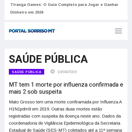
to
Tiranga Games: O Guia Completo para Jogar e Ganhar
Golp
Dinheiro em 2026
anúnc
SAÚDE PÚBLICA
10/04/2019
SAÚDE PÚBLICA
MT tem 1 morte por influenza confirmada e
mais 2 sob suspeita
Mato Grosso tem uma morte confiramada por Influenza A
H1N1pdm9 em 2019. Outras duas mortes estão
registradas com suspeita da doença neste ano. Dados da
coordenadoria de Vigilância Epidemiológica da Secretaria
Estadual de Saúde (SES-MT) coletados até a 11ª semana