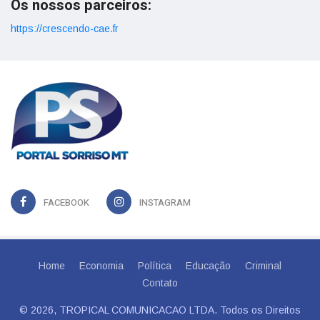
Os nossos parceiros:
https://crescendo-cae.fr
FACEBOOK
INSTAGRAM
Home
Economia
Política
Educação
Criminal
Contato
© 2026, TROPICAL COMUNICACAO LTDA. Todos os Direitos