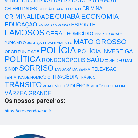
ATUALIZADA
AGRICULTURA
BR-163
ALERTA
CRIMINAL
CELEBRIDADES
COLISÃO FATAL
COVID-19
ECONOMIA
CUIABÁ
CRIMINALIDADE
EDUCAÇÃO
ESPORTE
EM MATO GROSSO
FAMOSOS
GERAL
HOMICÍDIO
INVESTIGAÇÃO
MATO GROSSO
JUDICIÁRIO
LEVANTAMENTO
JUSTIÇA
POLÍCIA
POLÍCIA INVESTIGA
OPORTUNIDADE
POLÍTICA
SAÚDE
RONDONÓPOLIS
SE DEU MAL
SORRISO
SINOP
TELEVISÃO
TANGARÁ DA SERRA
TRAGÉDIA
TENTATIVA DE HOMICÍDIO
TRÁGICO
TRÂNSITO
VIOLÊNCIA
VEJA O VÍDEO
VIOLÊNCIA SEM FIM
VÁRZEA GRANDE
Os nossos parceiros:
https://crescendo-cae.fr