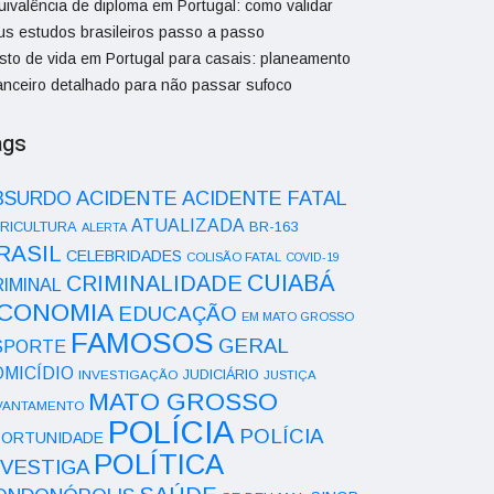
uivalência de diploma em Portugal: como validar
us estudos brasileiros passo a passo
sto de vida em Portugal para casais: planeamento
nanceiro detalhado para não passar sufoco
ags
ACIDENTE
BSURDO
ACIDENTE FATAL
ATUALIZADA
RICULTURA
BR-163
ALERTA
RASIL
CELEBRIDADES
COLISÃO FATAL
COVID-19
CUIABÁ
CRIMINALIDADE
IMINAL
CONOMIA
EDUCAÇÃO
EM MATO GROSSO
FAMOSOS
GERAL
SPORTE
OMICÍDIO
INVESTIGAÇÃO
JUDICIÁRIO
JUSTIÇA
MATO GROSSO
VANTAMENTO
POLÍCIA
POLÍCIA
ORTUNIDADE
POLÍTICA
NVESTIGA