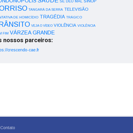
SAÚDE
ONDONÓPOLIS
SINOP
SE DEU MAL
ORRISO
TELEVISÃO
TANGARÁ DA SERRA
TRAGÉDIA
NTATIVA DE HOMICÍDIO
TRÁGICO
RÂNSITO
VIOLÊNCIA
VEJA O VÍDEO
VIOLÊNCIA
VÁRZEA GRANDE
M FIM
s nossos parceiros:
ps://crescendo-cae.fr
Contato