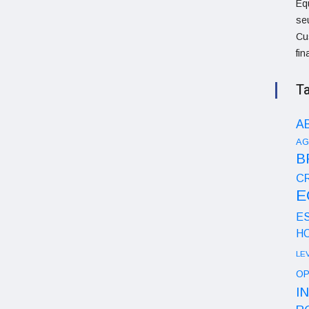
Eq
se
Cu
fi
T
A
AG
B
CR
E
E
H
LE
OP
I