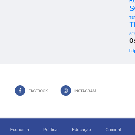
R
S
TE
T
SE
O
htt
FACEBOOK
INSTAGRAM
Economia
Política
Educação
Criminal