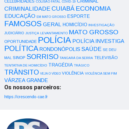
CRIMINAL
CELEBRIDADES
COLISÃO FATAL
COVID-19
ECONOMIA
CUIABÁ
CRIMINALIDADE
EDUCAÇÃO
ESPORTE
EM MATO GROSSO
FAMOSOS
GERAL
HOMICÍDIO
INVESTIGAÇÃO
MATO GROSSO
JUDICIÁRIO
LEVANTAMENTO
JUSTIÇA
POLÍCIA
POLÍCIA INVESTIGA
OPORTUNIDADE
POLÍTICA
SAÚDE
RONDONÓPOLIS
SE DEU
SORRISO
SINOP
TELEVISÃO
MAL
TANGARÁ DA SERRA
TRAGÉDIA
TENTATIVA DE HOMICÍDIO
TRÁGICO
TRÂNSITO
VIOLÊNCIA
VEJA O VÍDEO
VIOLÊNCIA SEM FIM
VÁRZEA GRANDE
Os nossos parceiros:
https://crescendo-cae.fr