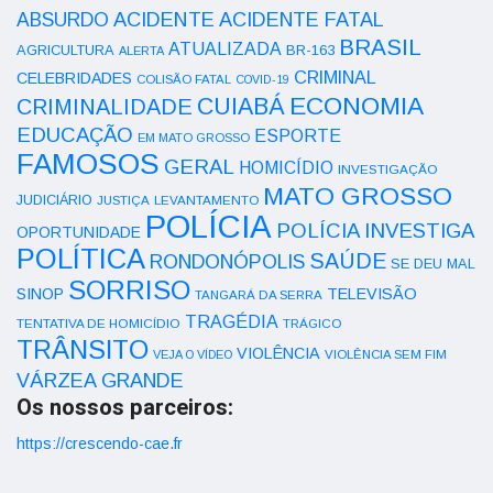
ACIDENTE
ABSURDO
ACIDENTE FATAL
BRASIL
ATUALIZADA
AGRICULTURA
BR-163
ALERTA
CRIMINAL
CELEBRIDADES
COLISÃO FATAL
COVID-19
ECONOMIA
CUIABÁ
CRIMINALIDADE
EDUCAÇÃO
ESPORTE
EM MATO GROSSO
FAMOSOS
GERAL
HOMICÍDIO
INVESTIGAÇÃO
MATO GROSSO
JUDICIÁRIO
LEVANTAMENTO
JUSTIÇA
POLÍCIA
POLÍCIA INVESTIGA
OPORTUNIDADE
POLÍTICA
SAÚDE
RONDONÓPOLIS
SE DEU MAL
SORRISO
SINOP
TELEVISÃO
TANGARÁ DA SERRA
TRAGÉDIA
TENTATIVA DE HOMICÍDIO
TRÁGICO
TRÂNSITO
VIOLÊNCIA
VEJA O VÍDEO
VIOLÊNCIA SEM FIM
VÁRZEA GRANDE
Os nossos parceiros:
https://crescendo-cae.fr