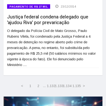
23/12/2014
PAGAMENTO DE R$ 27 MIL
Justiça federal condena delegado que
'ajudou Riva' por prevaricação
O delegado da Polícia Civil de Mato Grosso, Paulo
Rubens Vilela, foi condenado pela Justiça Federal a 4
meses de detenção no regime aberto pelo crime de
prevaricação. A pena, no entanto, foi substituída pelo
pagamento de R$ 25,5 mil (50 salários mínimos no valor
vigente à época do fato). Ele foi denunciado pelo
Ministério …
<
1
2
…
1.132
1.133
1.134
1.135
>