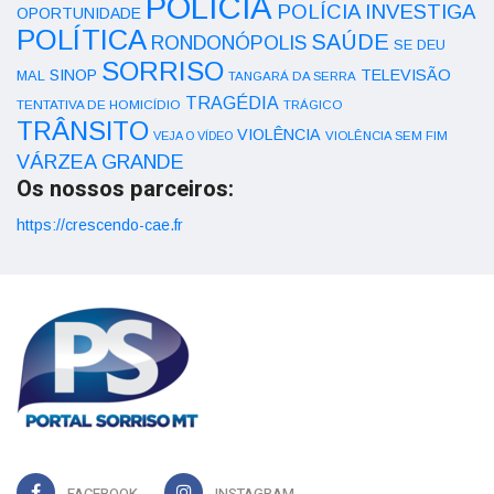
POLÍCIA
POLÍCIA INVESTIGA
OPORTUNIDADE
POLÍTICA
SAÚDE
RONDONÓPOLIS
SE DEU
SORRISO
SINOP
TELEVISÃO
MAL
TANGARÁ DA SERRA
TRAGÉDIA
TENTATIVA DE HOMICÍDIO
TRÁGICO
TRÂNSITO
VIOLÊNCIA
VEJA O VÍDEO
VIOLÊNCIA SEM FIM
VÁRZEA GRANDE
Os nossos parceiros:
https://crescendo-cae.fr
FACEBOOK
INSTAGRAM