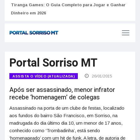
Como 
Golpes do arrendamento em Portugal: Como identificar
anúncios falsos de moradia na internet
do U
Tiranga Games: O Guia Completo para Jogar e Ganhar
Dinheiro em 2026
Portal Sorriso MT
26/01/2015
ASSISTA O VÍDEO (ATUALIZADA)
Após ser assassinado, menor infrator
recebe ‘homenagem’ de colegas
Assassinado na porta de um clube de festas, localizado
aos fundos do bairro São Francisco, em Sorriso, na
madrugada do dia último dia 10, um menor de 17 anos,
conhecido como ‘Trombadinha’, está sendo
‘homenageado’ com um hit de funk. A letra, de autoria de