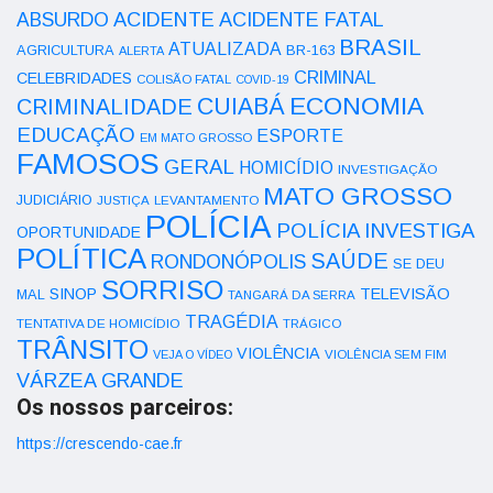
ACIDENTE
ABSURDO
ACIDENTE FATAL
BRASIL
ATUALIZADA
AGRICULTURA
BR-163
ALERTA
CRIMINAL
CELEBRIDADES
COLISÃO FATAL
COVID-19
ECONOMIA
CUIABÁ
CRIMINALIDADE
EDUCAÇÃO
ESPORTE
EM MATO GROSSO
FAMOSOS
GERAL
HOMICÍDIO
INVESTIGAÇÃO
MATO GROSSO
JUDICIÁRIO
LEVANTAMENTO
JUSTIÇA
POLÍCIA
POLÍCIA INVESTIGA
OPORTUNIDADE
POLÍTICA
SAÚDE
RONDONÓPOLIS
SE DEU
SORRISO
SINOP
TELEVISÃO
MAL
TANGARÁ DA SERRA
TRAGÉDIA
TENTATIVA DE HOMICÍDIO
TRÁGICO
TRÂNSITO
VIOLÊNCIA
VEJA O VÍDEO
VIOLÊNCIA SEM FIM
VÁRZEA GRANDE
Os nossos parceiros:
https://crescendo-cae.fr