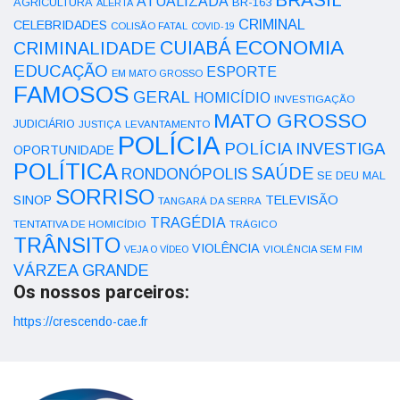
ATUALIZADA
AGRICULTURA
BR-163
ALERTA
CRIMINAL
CELEBRIDADES
COLISÃO FATAL
COVID-19
ECONOMIA
CUIABÁ
CRIMINALIDADE
EDUCAÇÃO
ESPORTE
EM MATO GROSSO
FAMOSOS
GERAL
HOMICÍDIO
INVESTIGAÇÃO
MATO GROSSO
JUDICIÁRIO
LEVANTAMENTO
JUSTIÇA
POLÍCIA
POLÍCIA INVESTIGA
OPORTUNIDADE
POLÍTICA
SAÚDE
RONDONÓPOLIS
SE DEU MAL
SORRISO
SINOP
TELEVISÃO
TANGARÁ DA SERRA
TRAGÉDIA
TENTATIVA DE HOMICÍDIO
TRÁGICO
TRÂNSITO
VIOLÊNCIA
VEJA O VÍDEO
VIOLÊNCIA SEM FIM
VÁRZEA GRANDE
Os nossos parceiros:
https://crescendo-cae.fr