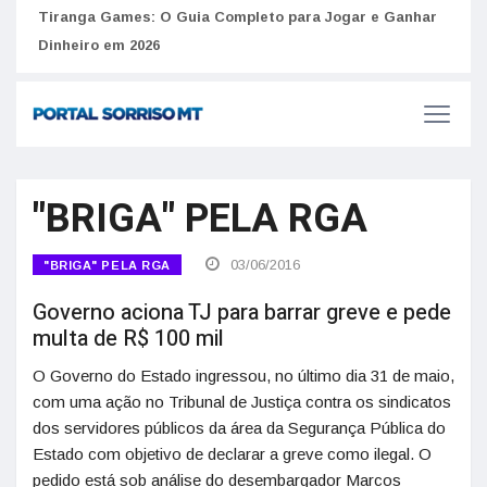
to
Tiranga Games: O Guia Completo para Jogar e Ganhar
Golp
Dinheiro em 2026
anúnc
"BRIGA" PELA RGA
03/06/2016
"BRIGA" PELA RGA
Governo aciona TJ para barrar greve e pede
multa de R$ 100 mil
O Governo do Estado ingressou, no último dia 31 de maio,
com uma ação no Tribunal de Justiça contra os sindicatos
dos servidores públicos da área da Segurança Pública do
Estado com objetivo de declarar a greve como ilegal. O
pedido está sob análise do desembargador Marcos