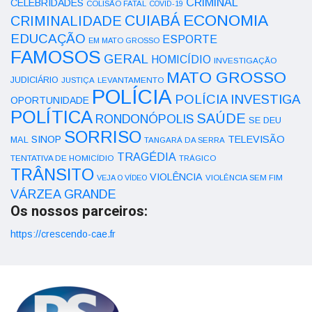
CRIMINAL
CELEBRIDADES
COLISÃO FATAL
COVID-19
ECONOMIA
CUIABÁ
CRIMINALIDADE
EDUCAÇÃO
ESPORTE
EM MATO GROSSO
FAMOSOS
GERAL
HOMICÍDIO
INVESTIGAÇÃO
MATO GROSSO
JUDICIÁRIO
LEVANTAMENTO
JUSTIÇA
POLÍCIA
POLÍCIA INVESTIGA
OPORTUNIDADE
POLÍTICA
SAÚDE
RONDONÓPOLIS
SE DEU
SORRISO
SINOP
TELEVISÃO
MAL
TANGARÁ DA SERRA
TRAGÉDIA
TENTATIVA DE HOMICÍDIO
TRÁGICO
TRÂNSITO
VIOLÊNCIA
VEJA O VÍDEO
VIOLÊNCIA SEM FIM
VÁRZEA GRANDE
Os nossos parceiros:
https://crescendo-cae.fr