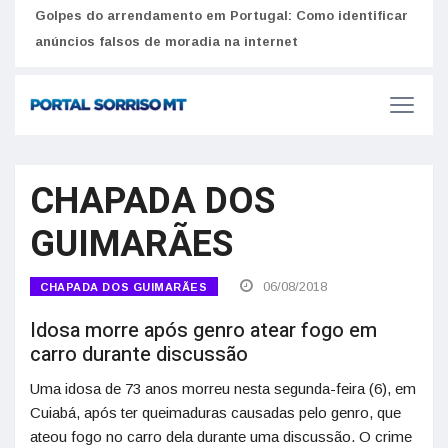
Golpes do arrendamento em Portugal: Como identificar
Como 
r
anúncios falsos de moradia na internet
do U
CHAPADA DOS
GUIMARÃES
06/08/2018
CHAPADA DOS GUIMARÃES
Idosa morre após genro atear fogo em
carro durante discussão
Uma idosa de 73 anos morreu nesta segunda-feira (6), em
Cuiabá, após ter queimaduras causadas pelo genro, que
ateou fogo no carro dela durante uma discussão. O crime