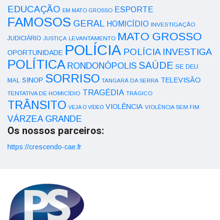
EDUCAÇÃO
ESPORTE
EM MATO GROSSO
FAMOSOS
GERAL
HOMICÍDIO
INVESTIGAÇÃO
MATO GROSSO
JUDICIÁRIO
LEVANTAMENTO
JUSTIÇA
POLÍCIA
POLÍCIA INVESTIGA
OPORTUNIDADE
POLÍTICA
SAÚDE
RONDONÓPOLIS
SE DEU
SORRISO
SINOP
TELEVISÃO
MAL
TANGARÁ DA SERRA
TRAGÉDIA
TENTATIVA DE HOMICÍDIO
TRÁGICO
TRÂNSITO
VIOLÊNCIA
VEJA O VÍDEO
VIOLÊNCIA SEM FIM
VÁRZEA GRANDE
Os nossos parceiros:
https://crescendo-cae.fr