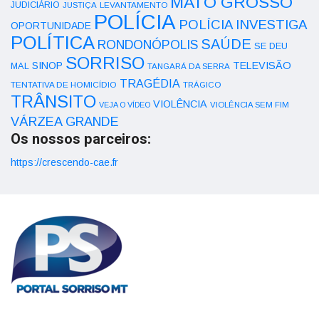
MATO GROSSO
JUDICIÁRIO
LEVANTAMENTO
JUSTIÇA
POLÍCIA
POLÍCIA INVESTIGA
OPORTUNIDADE
POLÍTICA
SAÚDE
RONDONÓPOLIS
SE DEU
SORRISO
SINOP
TELEVISÃO
MAL
TANGARÁ DA SERRA
TRAGÉDIA
TENTATIVA DE HOMICÍDIO
TRÁGICO
TRÂNSITO
VIOLÊNCIA
VEJA O VÍDEO
VIOLÊNCIA SEM FIM
VÁRZEA GRANDE
Os nossos parceiros:
https://crescendo-cae.fr