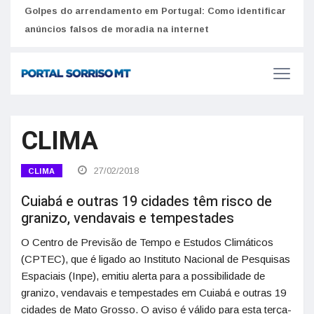
Equiv
Golpes do arrendamento em Portugal: Como identificar
Como funciona o SNS para brasileiros em Portugal: Guia do Utente e número de saúde
seus
anúncios falsos de moradia na internet
CLIMA
27/02/2018
CLIMA
Cuiabá e outras 19 cidades têm risco de
granizo, vendavais e tempestades
O Centro de Previsão de Tempo e Estudos Climáticos
(CPTEC), que é ligado ao Instituto Nacional de Pesquisas
Espaciais (Inpe), emitiu alerta para a possibilidade de
granizo, vendavais e tempestades em Cuiabá e outras 19
cidades de Mato Grosso. O aviso é válido para esta terça-