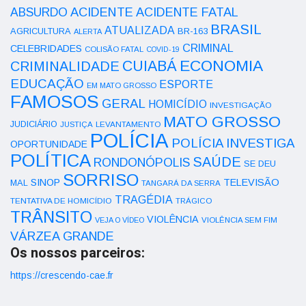
ACIDENTE
ABSURDO
ACIDENTE FATAL
BRASIL
ATUALIZADA
AGRICULTURA
BR-163
ALERTA
CRIMINAL
CELEBRIDADES
COLISÃO FATAL
COVID-19
ECONOMIA
CUIABÁ
CRIMINALIDADE
EDUCAÇÃO
ESPORTE
EM MATO GROSSO
FAMOSOS
GERAL
HOMICÍDIO
INVESTIGAÇÃO
MATO GROSSO
JUDICIÁRIO
LEVANTAMENTO
JUSTIÇA
POLÍCIA
POLÍCIA INVESTIGA
OPORTUNIDADE
POLÍTICA
SAÚDE
RONDONÓPOLIS
SE DEU
SORRISO
SINOP
TELEVISÃO
MAL
TANGARÁ DA SERRA
TRAGÉDIA
TENTATIVA DE HOMICÍDIO
TRÁGICO
TRÂNSITO
VIOLÊNCIA
VEJA O VÍDEO
VIOLÊNCIA SEM FIM
VÁRZEA GRANDE
Os nossos parceiros:
https://crescendo-cae.fr