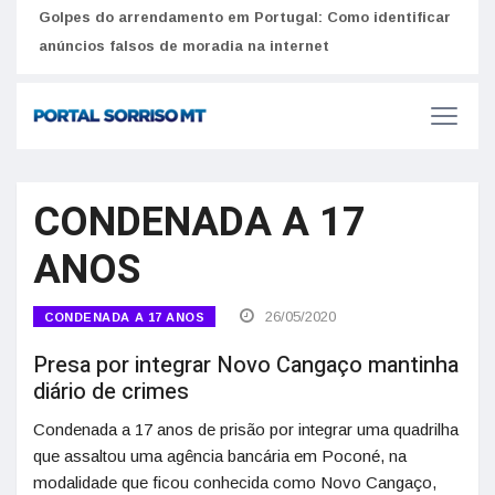
Golpes do arrendamento em Portugal: Como identificar
Como 
r
anúncios falsos de moradia na internet
do U
CONDENADA A 17
ANOS
26/05/2020
CONDENADA A 17 ANOS
Presa por integrar Novo Cangaço mantinha
diário de crimes
Condenada a 17 anos de prisão por integrar uma quadrilha
que assaltou uma agência bancária em Poconé, na
modalidade que ficou conhecida como Novo Cangaço,