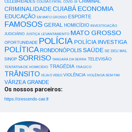
CRIMINAL
CELEBRIDADES
COLISÃO FATAL
COVID-19
ECONOMIA
CUIABÁ
CRIMINALIDADE
EDUCAÇÃO
ESPORTE
EM MATO GROSSO
FAMOSOS
GERAL
HOMICÍDIO
INVESTIGAÇÃO
MATO GROSSO
JUDICIÁRIO
LEVANTAMENTO
JUSTIÇA
POLÍCIA
POLÍCIA INVESTIGA
OPORTUNIDADE
POLÍTICA
SAÚDE
RONDONÓPOLIS
SE DEU MAL
SORRISO
SINOP
TELEVISÃO
TANGARÁ DA SERRA
TRAGÉDIA
TENTATIVA DE HOMICÍDIO
TRÁGICO
TRÂNSITO
VIOLÊNCIA
VEJA O VÍDEO
VIOLÊNCIA SEM FIM
VÁRZEA GRANDE
Os nossos parceiros:
https://crescendo-cae.fr