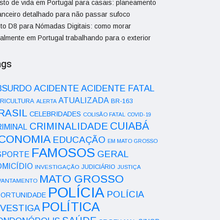
sto de vida em Portugal para casais: planeamento
nanceiro detalhado para não passar sufoco
sto D8 para Nómadas Digitais: como morar
galmente em Portugal trabalhando para o exterior
ags
ACIDENTE
BSURDO
ACIDENTE FATAL
ATUALIZADA
RICULTURA
BR-163
ALERTA
RASIL
CELEBRIDADES
COLISÃO FATAL
COVID-19
CUIABÁ
CRIMINALIDADE
IMINAL
CONOMIA
EDUCAÇÃO
EM MATO GROSSO
FAMOSOS
GERAL
SPORTE
OMICÍDIO
INVESTIGAÇÃO
JUDICIÁRIO
JUSTIÇA
MATO GROSSO
VANTAMENTO
POLÍCIA
POLÍCIA
ORTUNIDADE
POLÍTICA
NVESTIGA