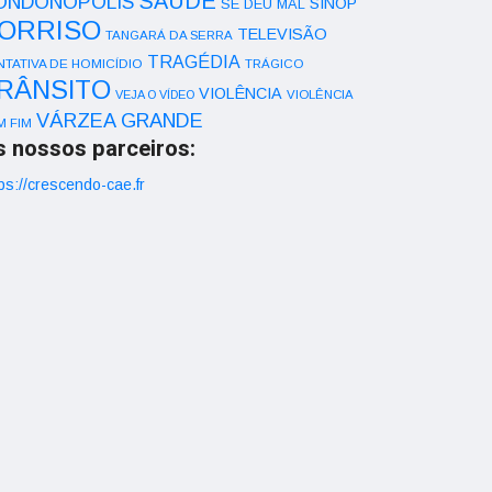
SAÚDE
ONDONÓPOLIS
SINOP
SE DEU MAL
ORRISO
TELEVISÃO
TANGARÁ DA SERRA
TRAGÉDIA
NTATIVA DE HOMICÍDIO
TRÁGICO
RÂNSITO
VIOLÊNCIA
VEJA O VÍDEO
VIOLÊNCIA
VÁRZEA GRANDE
M FIM
s nossos parceiros:
ps://crescendo-cae.fr