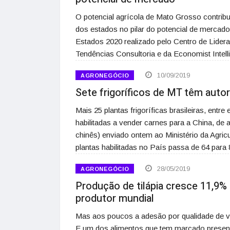
O potencial agrícola de Mato Grosso contribu
dos estados no pilar do potencial de mercad
Estados 2020 realizado pelo Centro de Lider
Tendências Consultoria e da Economist Intel
10/09/2019
AGRONEGÓCIO
Sete frigoríficos de MT têm autor
Mais 25 plantas frigoríficas brasileiras, entr
habilitadas a vender carnes para a China, 
chinês) enviado ontem ao Ministério da Agri
plantas habilitadas no País passa de 64 para
28/05/2019
AGRONEGÓCIO
Produção de tilápia cresce 11,9%
produtor mundial
Mas aos poucos a adesão por qualidade de 
E um dos alimentos que tem marcado presenç