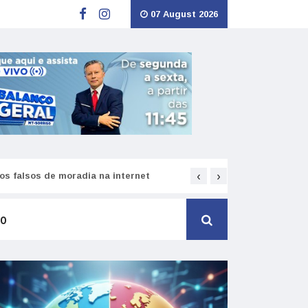
07 August 2026
‹
›
Equivalência de diplom
s falsos de moradia na internet
TO