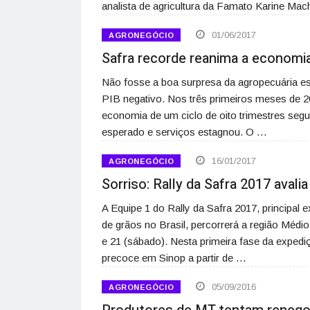
analista de agricultura da Famato Karine Mac
01/06/2017
AGRONEGÓCIO
Safra recorde reanima a economia
Não fosse a boa surpresa da agropecuária est
PIB negativo. Nos três primeiros meses de 20
economia de um ciclo de oito trimestres segu
esperado e serviços estagnou. O …
16/01/2017
AGRONEGÓCIO
Sorriso: Rally da Safra 2017 avali
A Equipe 1 do Rally da Safra 2017, principal
de grãos no Brasil, percorrerá a região Médi
e 21 (sábado). Nesta primeira fase da expediç
precoce em Sinop a partir de …
05/09/2016
AGRONEGÓCIO