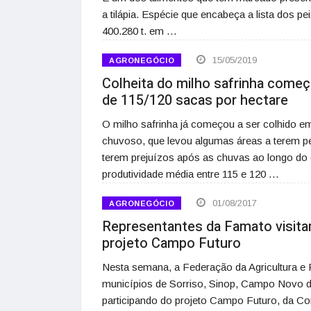
a tilápia. Espécie que encabeça a lista dos p
400.280 t. em …
15/05/2019
AGRONEGÓCIO
Colheita do milho safrinha começ
de 115/120 sacas por hectare
O milho safrinha já começou a ser colhido e
chuvoso, que levou algumas áreas a terem p
terem prejuízos após as chuvas ao longo do
produtividade média entre 115 e 120 …
01/08/2017
AGRONEGÓCIO
Representantes da Famato visitam
projeto Campo Futuro
Nesta semana, a Federação da Agricultura e
municípios de Sorriso, Sinop, Campo Novo d
participando do projeto Campo Futuro, da Con