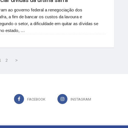
ar dívidas da última safra
aram ao governo federal a renegociação dos
fra, a fim de bancar os custos da lavoura e
undo o setor, a dificuldade em quitar as dívidas se
 no estado, …
1
2
>
FACEBOOK
INSTAGRAM