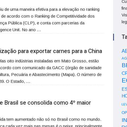
Cu
fi
iu de uma maneira efetiva para a elevação no ranking
Vi
o de acordo com o Ranking de Competitividade dos
le
ança Pública (CLP), e conta com parcerias da
ligence Unit. No ano …
T
ização para exportar carnes para a China
A
AG
e elas oito indústrias instaladas em Mato Grosso, estão
B
de acordo com comunicado da GACC (órgão de sanidade
CR
cultura, Pecuária e Abastecimento (Mapa). O número de
E
 89. O Estado, …
E
H
 e Brasil se consolida como 4º maior
LE
OP
vida tem aumentado não só no Brasil como no mundo.
I
a cada vez mais nas mesas é o peixe, principalmente,