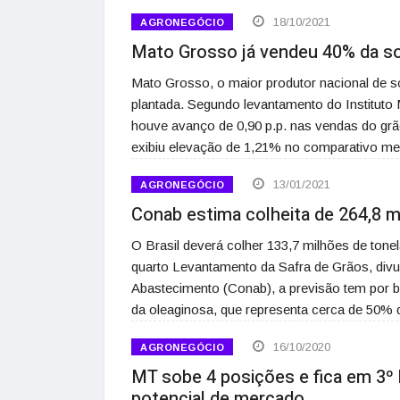
18/10/2021
AGRONEGÓCIO
Mato Grosso já vendeu 40% da so
Mato Grosso, o maior produtor nacional de s
plantada. Segundo levantamento do Institut
houve avanço de 0,90 p.p. nas vendas do gr
exibiu elevação de 1,21% no comparativo men
13/01/2021
AGRONEGÓCIO
Conab estima colheita de 264,8 m
O Brasil deverá colher 133,7 milhões de ton
quarto Levantamento da Safra de Grãos, divu
Abastecimento (Conab), a previsão tem por b
da oleaginosa, que representa cerca de 50% 
16/10/2020
AGRONEGÓCIO
MT sobe 4 posições e fica em 3º 
potencial de mercado