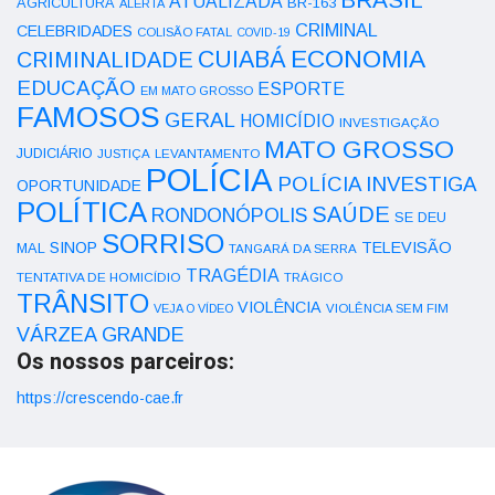
ATUALIZADA
AGRICULTURA
BR-163
ALERTA
CRIMINAL
CELEBRIDADES
COLISÃO FATAL
COVID-19
ECONOMIA
CUIABÁ
CRIMINALIDADE
EDUCAÇÃO
ESPORTE
EM MATO GROSSO
FAMOSOS
GERAL
HOMICÍDIO
INVESTIGAÇÃO
MATO GROSSO
JUDICIÁRIO
LEVANTAMENTO
JUSTIÇA
POLÍCIA
POLÍCIA INVESTIGA
OPORTUNIDADE
POLÍTICA
SAÚDE
RONDONÓPOLIS
SE DEU
SORRISO
SINOP
TELEVISÃO
MAL
TANGARÁ DA SERRA
TRAGÉDIA
TENTATIVA DE HOMICÍDIO
TRÁGICO
TRÂNSITO
VIOLÊNCIA
VEJA O VÍDEO
VIOLÊNCIA SEM FIM
VÁRZEA GRANDE
Os nossos parceiros:
https://crescendo-cae.fr