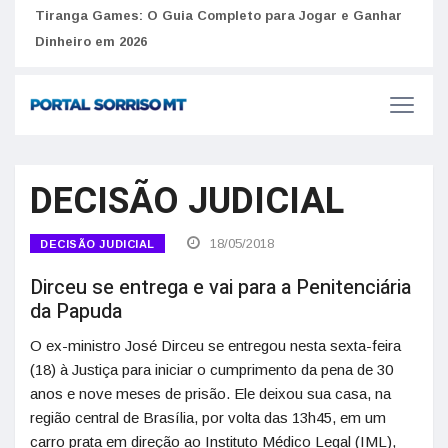
Como 
Tiranga Games: O Guia Completo para Jogar e Ganhar
Golpes do arrendamento em Portugal: Como identificar anúncios falsos de moradia na internet
do U
Dinheiro em 2026
DECISÃO JUDICIAL
18/05/2018
DECISÃO JUDICIAL
Dirceu se entrega e vai para a Penitenciária
da Papuda
O ex-ministro José Dirceu se entregou nesta sexta-feira
(18) à Justiça para iniciar o cumprimento da pena de 30
anos e nove meses de prisão. Ele deixou sua casa, na
região central de Brasília, por volta das 13h45, em um
carro prata em direção ao Instituto Médico Legal (IML),